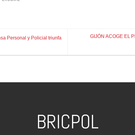
GIJÓN ACOGE EL 
a Personal y Policial triunfa
BRICPOL