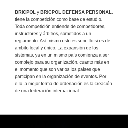
La
WBF
es la entidad
BRICPOL
y
BRICPOL DEFENSA PERSONAL
,
federativa que hace posible
tiene la competición como base de estudio.
que BRICPOL y BRICPOL
Toda competición entiende de competidores,
SPORT ya haya conseguido
instructores y árbitros, sometidos a un
reglamento. Así mismo esto es sencillo si es de
realizar varios torneos,
ámbito local y único. La expansión de los
congresos y campeonatos.
sistemas, ya en un mismo país comienza a ser
complejo para su organización, cuanto más en
el momento que son varios los países que
participan en la organización de eventos. Por
ello la mejor forma de ordenación es la creación
de una federación internacional.