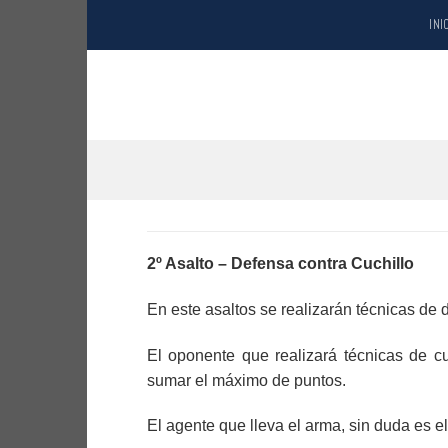
Saltar
INI
al
contenido
2º Asalto – Defensa contra Cuchillo
En este asaltos se realizarán técnicas de 
El oponente que realizará técnicas de cu
sumar el máximo de puntos.
El agente que lleva el arma, sin duda es e