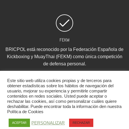
FEKM
BRICPOL está reconocido por la Federación Española de
Kickboxing y MuayThai (FEKM) como única competición
de defensa personal.
Este sitio web utiliza cookies propias y de terceros para
obtener estadísticas sobre los hábitos de navegación del
usuario, mejorar su experiencia y permitirle compartir
contenidos en redes sociales. Usted puede aceptar o
rechazar las cookies, así como personalizar cuáles quiere
deshabilitar. Puede encontrar toda la información den nuestra
Política de Cookies
WBF
QUÉ ES BRICPOL
COMPETICIÓN DEFENSA PERSONAL
BRICPOL EN LA FEKM
PERSONALIZAR
ACEPTAR
RECHAZAR
2026 ©
BRICPOL