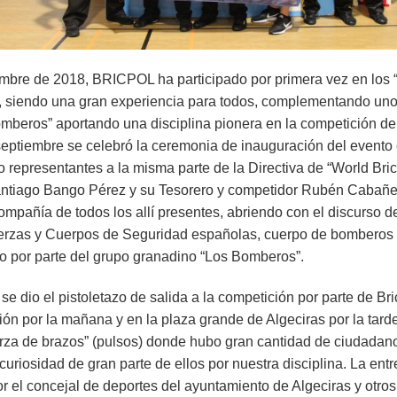
embre de 2018, BRICPOL ha participado por primera vez en los 
“, siendo una gran experiencia para todos, complementando uno
mberos” aportando una disciplina pionera en la competición d
 septiembre se celebró la ceremonia de inauguración del evento
 representantes a la misma parte de la Directiva de “World Bri
Santiago Bango Pérez y su Tesorero y competidor Rubén Cabañe
compañía de todos los allí presentes, abriendo con el discurso d
Fuerzas y Cuerpos de Seguridad españolas, cuerpo de bomberos y
to por parte del grupo granadino “Los Bomberos”.
e dio el pistoletazo de salida a la competición por parte de Bri
ión por la mañana y en la plaza grande de Algeciras por la tar
erza de brazos” (pulsos) donde hubo gran cantidad de ciudadano
curiosidad de gran parte de ellos por nuestra disciplina. La ent
r el concejal de deportes del ayuntamiento de Algeciras y otr