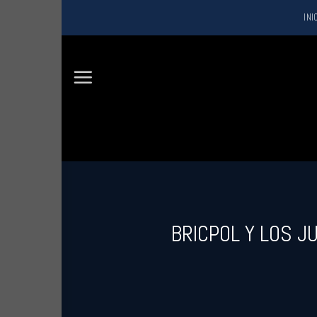
Saltar
INI
al
contenido
BRICPOL Y LOS J